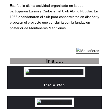
Esa fue la última actividad organizada en la que
participaron Luismi y Carlos en el Club Alpino Popular. En
1985 abandonaron el club para concentrarse en diseñar y
preparar el proyecto que concluiría con la fundación
posterior de Montañeros Madrileños.
Luis Miguel Tordesillas, Abilio presidente del GM
Mal tiempo a primera hora de la mañana
Desde el Collado de Peña Prieta
Remontando por nieve fresca
Salida de los participantes
Iberia y Mercedes Colino
Ir a .....
Inicio Web