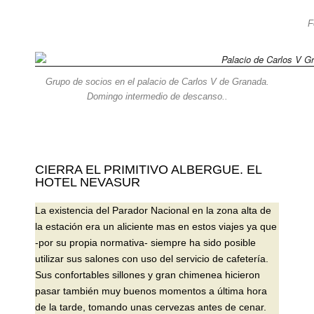
F
Grupo de socios en el palacio de Carlos V de Granada.
Domingo intermedio de descanso..
CIERRA EL PRIMITIVO ALBERGUE. EL
HOTEL NEVASUR
La existencia del Parador Nacional en la zona alta de
la estación era un aliciente mas en estos viajes ya que
-por su propia normativa- siempre ha sido posible
utilizar sus salones con uso del servicio de cafetería.
Sus confortables sillones y gran chimenea hicieron
pasar también muy buenos momentos a última hora
de la tarde, tomando unas cervezas antes de cenar.