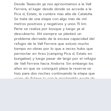
Desde Tavascán ya nos aproximamos a la Vall
Ferrera, el lugar desde donde se accede a la
Pica d, Estats, la cumbre mas alta de Cataluña.
Se trata de una etapa con algo mas de mil
metros positivos y negativos y unos 15 km.
Parte se realiza por bosque y luego ya al
descubierto. Ahí siempre se planteó un
problema derivado de la escasa capacidad del
refugio de la Vall Ferrera que estuvo mucho
tiempo en obras por lo que a veces hubo que
pernoctar en Areu (camping Pica d, Estats en
bungalow) y luego pasar de largo por el refugio
de Vall Ferrera hacia Andorra. Sin embargo los
años en que se consiguió plaza la reserva se
hizo para dos noches continuando la etapa que
viene de Estaon (y con la inestimable ayuda de
la furgoneta para el tramo de pista) y utilizando
el viernes para
ascender a la Pica d, Estats
(18
km y 1700 metros de desnivel desde el refugio)
sin duda una inolvidable experiencia de alta
montaña aunque dura.