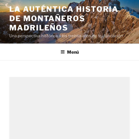
LA AUTÉNTICA HISTORIA
DE MONTAÑEROS
MADRILEÑOS
Una perspectiva histórica a los treinta años de su fundación
Menú