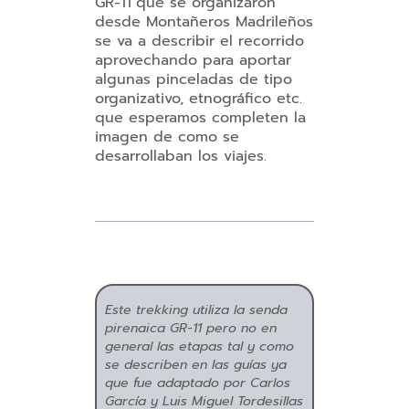
GR-11
que se organizaron
desde Montañeros Madrileños
se va a describir el recorrido
aprovechando para aportar
algunas pinceladas de tipo
organizativo, etnográfico etc.
que esperamos completen la
imagen de como se
desarrollaban los viajes.
Este trekking utiliza la senda
pirenaica GR-11 pero no en
general las etapas tal y como
se describen en las guías ya
que fue adaptado por Carlos
García y Luis Miguel Tordesillas