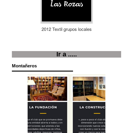
2012 Textil grupos locales
Parc
Ir a .....
Montañeros