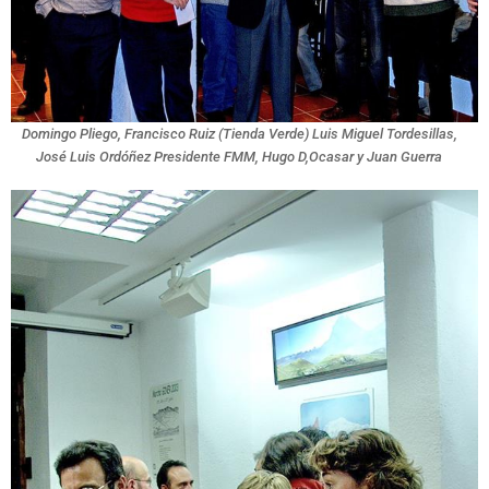
Domingo Pliego, Francisco Ruiz (Tienda Verde) Luis Miguel Tordesillas,
José Luis Ordóñez Presidente FMM, Hugo D,Ocasar y Juan Guerra