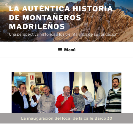
LA AUTÉNTICA HISTORIA
DE MONTAÑEROS
MADRILEÑOS
Una perspectiva histórica a los treinta años de su fundación
Menú
La inauguración del local de la calle Barco 30