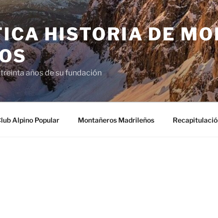
TICA HISTORIA DE M
OS
 treinta años de su fundación
Club Alpino Popular
Montañeros Madrileños
Recapitulació