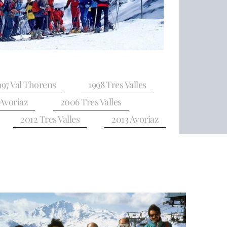
997 Val Thorens
1998 Tres Valles
Avoriaz
2006 Tres Valles
2012 Tres Valles
2013 Avoriaz