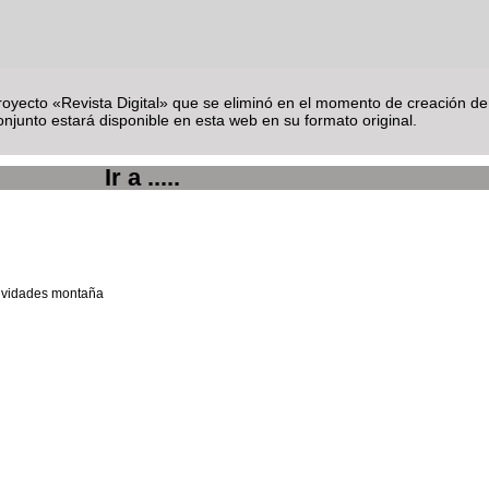
 proyecto «Revista Digital» que se eliminó en el momento de creación d
njunto estará disponible en esta web en su formato original.
Ir a .....
tividades montaña