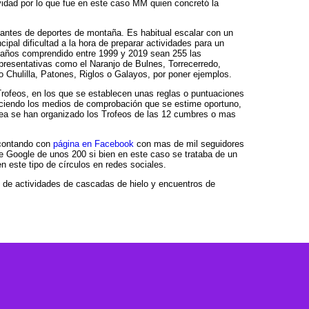
vidad por lo que fue en este caso MM quien concretó la
icantes de deportes de montaña. Es habitual escalar con un
pal dificultad a la hora de preparar actividades para un
20 años comprendido entre 1999 y 2019 sean 255 las
resentativas como el Naranjo de Bulnes, Torrecerredo,
o Chulilla, Patones, Riglos o Galayos, por poner ejemplos.
Trofeos, en los que se establecen unas reglas o puntuaciones
leciendo los medios de comprobación que se estime oportuno,
nea se han organizado los Trofeos de las 12 cumbres o mas
 contando con
página en Facebook
con mas de mil seguidores
 Google de unos 200 si bien en este caso se trataba de un
 este tipo de círculos en redes sociales.
n de actividades de cascadas de hielo y encuentros de