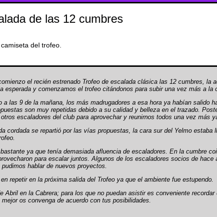
alada de las 12 cumbres
 camiseta del trofeo.
omienzo el recién estrenado Trofeo de escalada clásica las 12 cumbres, la a
a la esperada y comenzamos el trofeo citándonos para subir una vez más a la
 las 9 de la mañana, los más madrugadores a esa hora ya habían salido hac
puestas son muy repetidas debido a su calidad y belleza en el trazado. Poster
 otros escaladores del club para aprovechar y reunirnos todos una vez más y
a cordada se repartió por las vías propuestas, la cara sur del Yelmo estaba l
rofeo.
r bastante ya que tenía demasiada afluencia de escaladores. En la cumbre coi
provecharon para escalar juntos. Algunos de los escaladores socios de hace a
y pudimos hablar de nuevos proyectos.
 en repetir en la próxima salida del Trofeo ya que el ambiente fue estupendo.
de Abril en la Cabrera; para los que no puedan asistir es conveniente recordar
e mejor os convenga de acuerdo con tus posibilidades.