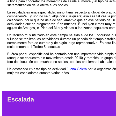
a boca para concretar los momentos de salida al monte y el tipo de acti
sistematización de la oferta a los socios.
La escalada es una especialidad minoritaria respecto al global de pract
compañero/a…y uno no se cuelga con cualquiera; esa sea tal vez la princi
calendario, por lo que no deja de ser llamativo que en ese periodo de 
actividades que se programaron. Son muchas. E incluyen cimas muy rep
agujas de Amitges, el Pico del Midí y visitas a las zonas populares com
Un recurso muy utilizado en este tiempo ha sido el de los Concursos o 
y luego se realizan las actividades durante un periodo de tiempo estab
normalmente foto de cumbre y de algún largo representativo. En esta li
recientemente el Trofeo 5 escuelas.
El área por su especificidad ha contado con una importante vida propia
(aunque se encuentra sin movimiento desde 2018) y también un grupo de
foro de discusión con muchos no socios, con los problemas habituales en
Ha destacado en este tipo de actividad
Juana Galera
por la organizació
mujeres escaladoras durante varios años.
Escalada